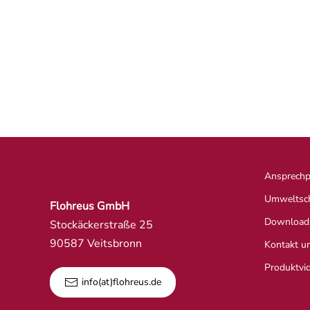
Ansprechp
Umweltsc
Flohreus GmbH
Download
Stockäckerstraße 25
90587 Veitsbronn
Kontakt u
Produktvi
info(at)flohreus.de