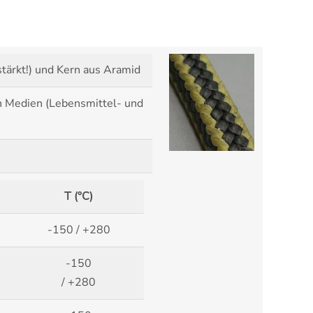
tärkt!) und Kern aus Aramid
en Medien (Lebensmittel- und
T (°C)
-150 / +280
-150
/ +280