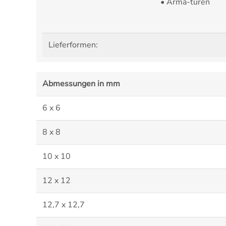
• Arma-turen
Lieferformen:
Abmessungen in mm
6 x 6
8 x 8
10 x 10
12 x 12
12,7 x 12,7