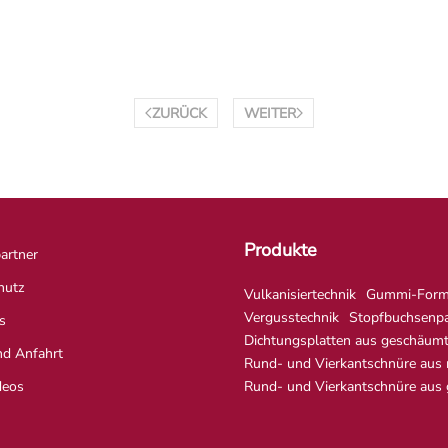
ZURÜCK
WEITER
Produkte
artner
hutz
Vulkanisiertechnik
Gummi-Formt
Vergusstechnik
Stopfbuchsenp
s
Dichtungsplatten aus geschäum
nd Anfahrt
Rund- und Vierkantschnüre aus
deos
Rund- und Vierkantschnüre aus