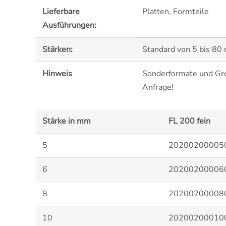
Lieferbare
Platten, Formteile
Ausführungen:
Stärken:
Standard von 5 bis 80
Hinweis
Sonderformate und Gro
Anfrage!
Stärke in mm
FL 200 fein
5
20200200005
6
20200200006
8
20200200008
10
20200200010