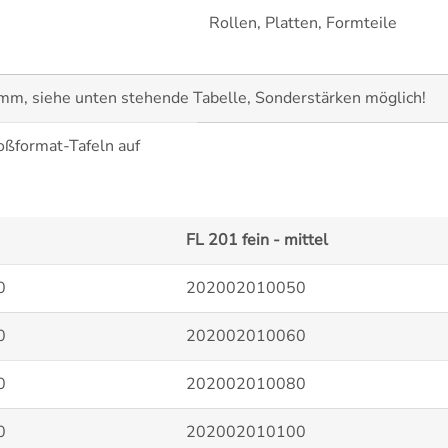
Rollen, Platten, Formteile
 mm, siehe unten stehende Tabelle, Sonderstärken möglich!
ßformat-Tafeln auf
FL 201 fein - mittel
0
202002010050
0
202002010060
0
202002010080
0
202002010100