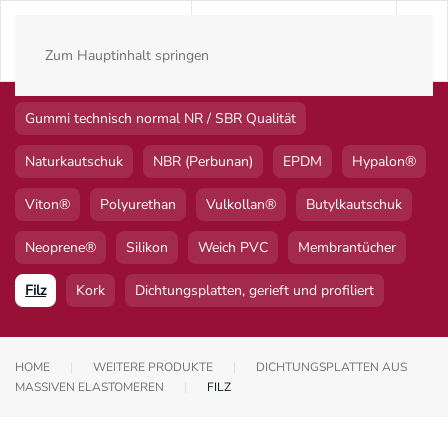
Zum Hauptinhalt springen
Gummi technisch normal NR / SBR Qualität
Naturkautschuk
NBR (Perbunan)
EPDM
Hypalon®
Viton®
Polyurethan
Vulkollan®
Butylkautschuk
Neoprene®
Silikon
Weich PVC
Membrantücher
Filz
Kork
Dichtungsplatten, gerieft und profiliert
HOME
WEITERE PRODUKTE
DICHTUNGSPLATTEN AUS
MASSIVEN ELASTOMEREN
FILZ