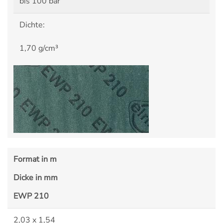
bis 100 bar
Dichte:
1,70 g/cm³
Format in m
Dicke in mm
EWP 210
2,03 x 1,54