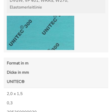
DVGW, VP 401, WRAS, W270,
Elastomerleitlinie
Format in m
Dicke in mm
UNITEC®
2,0 x 1,5
0,3