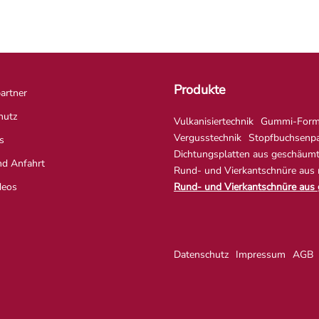
Produkte
artner
hutz
Vulkanisiertechnik
Gummi-Formt
Vergusstechnik
Stopfbuchsenp
s
Dichtungsplatten aus geschäum
nd Anfahrt
Rund- und Vierkantschnüre aus
deos
Rund- und Vierkantschnüre aus
Datenschutz
Impressum
AGB