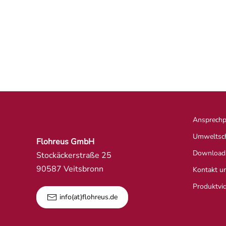
Ansprechp
Umweltsc
Flohreus GmbH
Download
Stockäckerstraße 25
90587 Veitsbronn
Kontakt u
Produktvi
info(at)flohreus.de