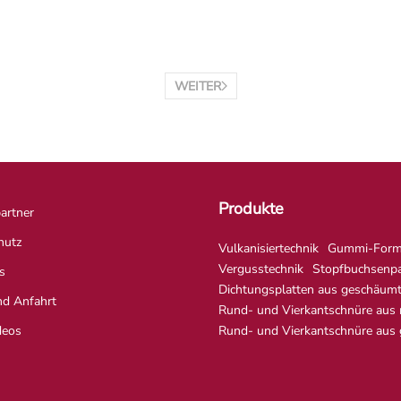
WEITER
Produkte
artner
hutz
Vulkanisiertechnik
Gummi-Formt
Vergusstechnik
Stopfbuchsenp
s
Dichtungsplatten aus geschäum
nd Anfahrt
Rund- und Vierkantschnüre aus
deos
Rund- und Vierkantschnüre aus