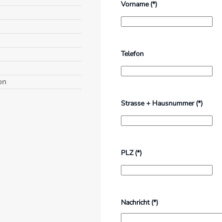
Vorname
(*)
Telefon
on
Strasse + Hausnummer
(*)
PLZ
(*)
Nachricht
(*)