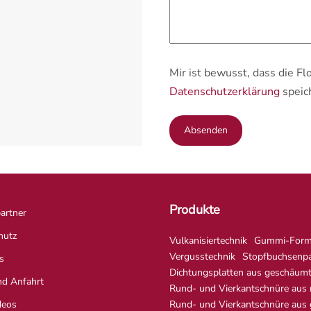
Mir ist bewusst, dass die 
Datenschutzerklärung
speich
Absenden
Produkte
artner
hutz
Vulkanisiertechnik
Gummi-Formt
Vergusstechnik
Stopfbuchsenp
s
Dichtungsplatten aus geschäum
nd Anfahrt
Rund- und Vierkantschnüre aus
deos
Rund- und Vierkantschnüre aus