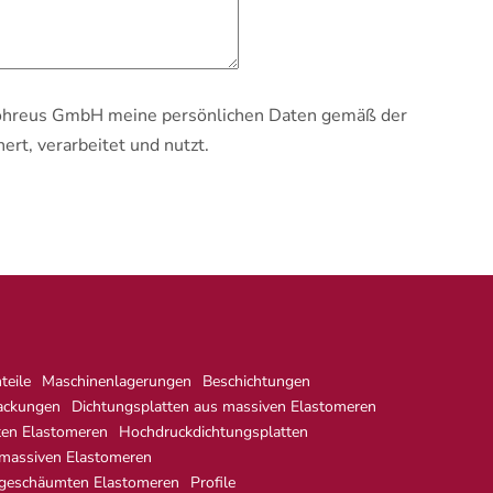
Flohreus GmbH meine persönlichen Daten gemäß der
ert, verarbeitet und nutzt.
eile
Maschinenlagerungen
Beschichtungen
ackungen
Dichtungsplatten aus massiven Elastomeren
ten Elastomeren
Hochdruckdichtungsplatten
 massiven Elastomeren
 geschäumten Elastomeren
Profile