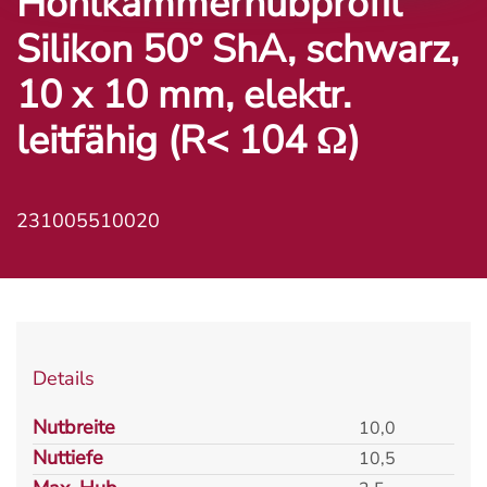
Hohlkammerhubprofil
Silikon 50° ShA, schwarz,
10 x 10 mm, elektr.
leitfähig (R< 104 Ω)
231005510020
Details
Nutbreite
10,0
Nuttiefe
10,5