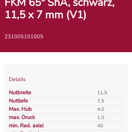
FKM 65° ShA, schwarz,
11,5 x 7 mm (V1)
231005101005
Details
Nutbreite
11,5
Nuttiefe
7,5
Max. Hub
4,0
max. Druck
1,0
min. Rad. axial
40